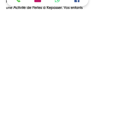
Rendez-Vous à Mr bricolage de Royan, Pour 
une Activité de Perles à Repasser. Vos enfants 
Peuvent créer des portes-clés, marques pages, 
des tableaux... 
Des Perles à Volonté et Matériel seront à leurs 
disposition. 
Les horaires / Dates :
ouvert toutes les vacances scolaires
C'est possible ....
Vous avez la possibilité de déposer vos enfants, 
et de venir les récupérer dans les horaires 
convenu (a partir de 5 ans)
Partager cet événement