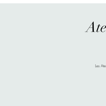
Ate
Les At