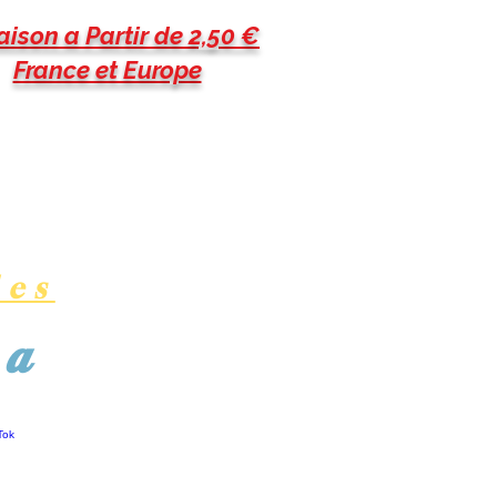
aison a Partir de 2,50 €
France et Europe
les
pa