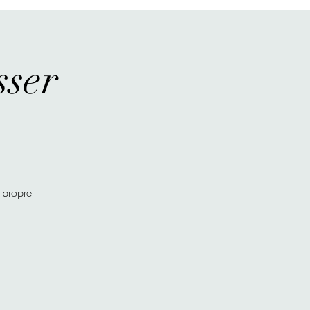
sser
 propre