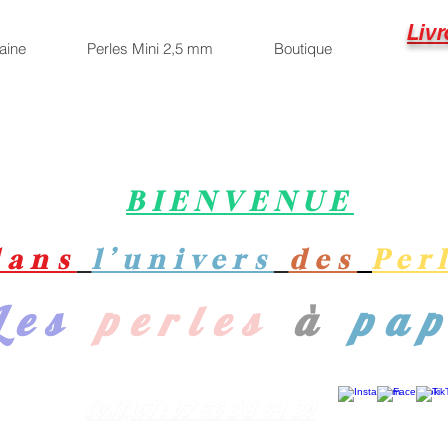
Livr
aine
Perles Mini 2,5 mm
Boutique
BIENVENUE
dans
l’univers
des
Per
Les
perles
à
pa
Contact : 07 66 98 64 20