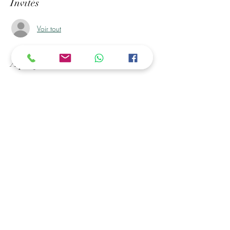
Invités
Voir tout
À propos de l'événement
Rendez-Vous à Mr bricolage de Royan, Pour 
une Activité de Perles à Repasser. Vos enfants 
Peuvent créer des portes-clés, marques pages, 
des tableaux... 
Des Perles à Volonté et Matériel seront à leurs 
disposition. 
Les horaires / Dates :
ouvert toutes les vacances scolaires
C'est possible ....
Vous avez la possibilité de déposer vos enfants, 
et de venir les récupérer dans les horaires 
convenu (a partir de 5 ans)