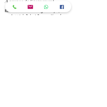
À propos de l'événement
Rendez-Vous à Mr bricolage de Royan, Pour 
une Activité de Perles à Repasser. Vos enfants 
Peuvent créer des portes-clés, marques pages, 
des tableaux... 
Des Perles à Volonté et Matériel seront à leurs 
disposition. 
Les horaires / Dates :
ouvert toutes les vacances scolaires
C'est possible ....
Vous avez la possibilité de déposer vos enfants, 
et de venir les récupérer dans les horaires 
convenu (a partir de 5 ans)
Partager cet événement