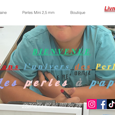
Livr
aine
Perles Mini 2,5 mm
Boutique
BIENVENUE
dans
l’univers
des
Per
Les
perles
à
pa
Contact : 07 66 98 64 20