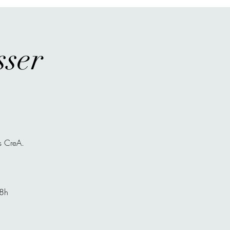
sser
os CreA.
18h