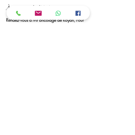
À propos de l'événement
Rendez-Vous à Mr bricolage de Royan, Pour 
une Activité de Perles à Repasser. Vos enfants 
Peuvent créer des portes-clés, marques pages, 
des tableaux... 
Des Perles à Volonté et Matériel seront à leurs 
disposition. 
Les horaires / Dates :
ouvert toutes les vacances scolaires
C'est possible ....
Vous avez la possibilité de déposer vos enfants, 
et de venir les récupérer dans les horaires 
convenu (a partir de 5 ans)
Partager cet événement