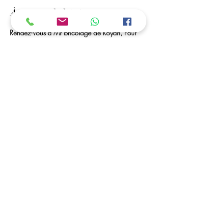
À propos de l'événement
Rendez-Vous à Mr bricolage de Royan, Pour 
une Activité de Perles à Repasser. Vos enfants 
Peuvent créer des portes-clés, marques pages, 
des tableaux... 
Des Perles à Volonté et Matériel seront à leurs 
disposition. 
Les horaires / Dates :
ouvert toutes les vacances scolaires
C'est possible ....
Vous avez la possibilité de déposer vos enfants, 
et de venir les récupérer dans les horaires 
convenu (a partir de 5 ans)
Partager cet événement