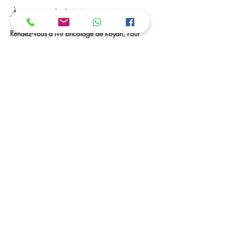
À propos de l'événement
Rendez-Vous à Mr bricolage de Royan, Pour 
une Activité de Perles à Repasser. Vos enfants 
Peuvent créer des portes-clés, marques pages, 
des tableaux... 
Des Perles à Volonté et Matériel seront à leurs 
disposition. 
Les horaires / Dates :
ouvert toutes les vacances scolaires
C'est possible ....
Vous avez la possibilité de déposer vos enfants, 
et de venir les récupérer dans les horaires 
convenu (a partir de 5 ans)
Partager cet événement