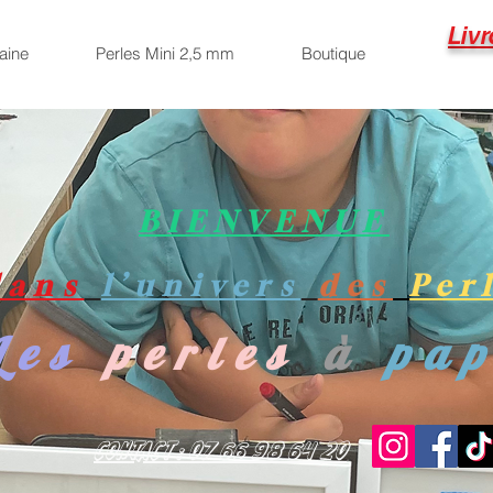
Livr
aine
Perles Mini 2,5 mm
Boutique
BIENVENUE
dans
l’univers
des
Per
Les
perles
à
pa
Contact : 07 66 98 64 20