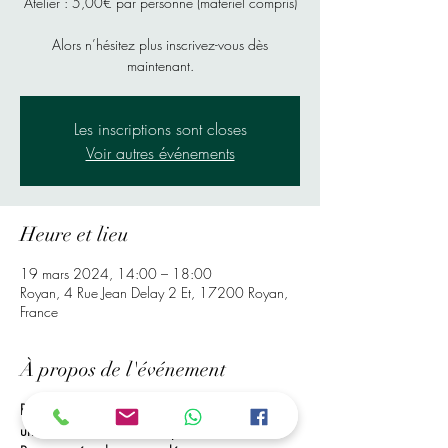
Atelier : 5,00€ par personne (materiel compris)
Alors n’hésitez plus inscrivez-vous dès
maintenant.
Les inscriptions sont closes
Voir autres événements
Heure et lieu
19 mars 2024, 14:00 – 18:00
Royan, 4 Rue Jean Delay 2 Et, 17200 Royan,
France
À propos de l'événement
Rendez-Vous à Mr bricolage de Royan, Pour 
une Activité de Perles à Repasser. Vos enfants 