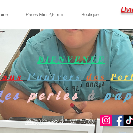
Livr
aine
Perles Mini 2,5 mm
Boutique
BIENVENUE
dans
l’univers
des
Per
Les
perles
à
pa
Contact : 07 66 98 64 20