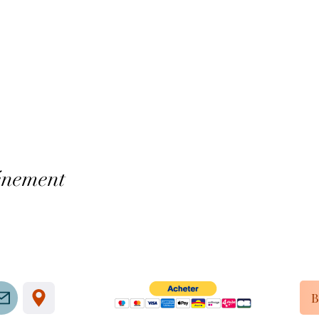
énement
B