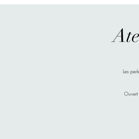
Ate
Les perl
Ouvert 