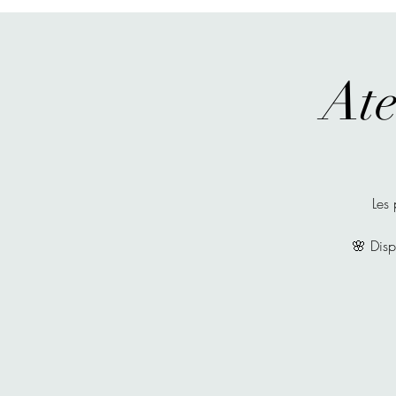
Ate
Les
🌸 Disp