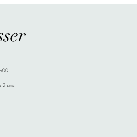
sser
9h00
e 2 ans.