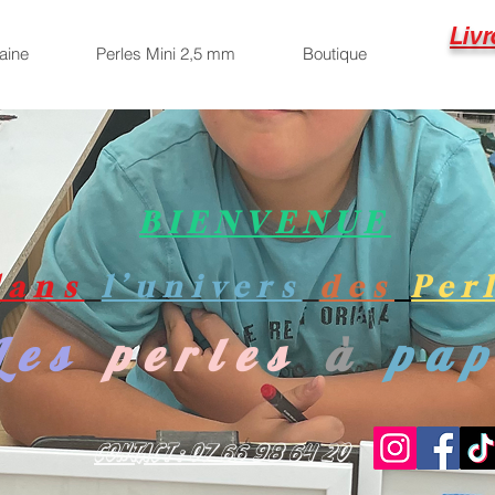
Livr
aine
Perles Mini 2,5 mm
Boutique
BIENVENUE
dans
l’univers
des
Per
Les
perles
à
pa
Contact : 07 66 98 64 20