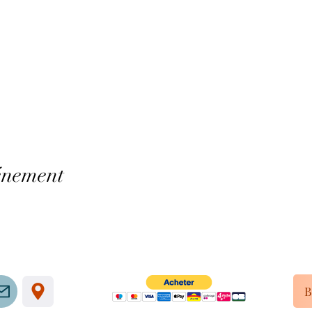
énement
B