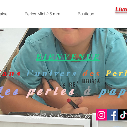
Livr
aine
Perles Mini 2,5 mm
Boutique
BIENVENUE
dans
l’univers
des
Per
Les
perles
à
pa
Contact : 07 66 98 64 20