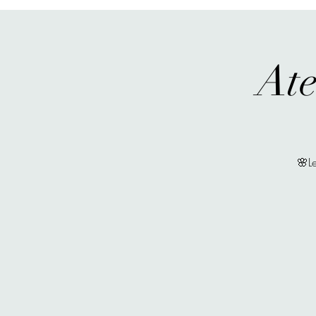
Ate
🌸Le