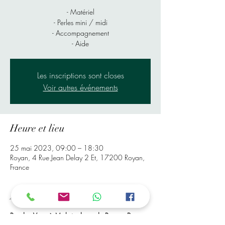
- Matériel
- Perles mini / midi
- Accompagnement
- Aide
Les inscriptions sont closes
Voir autres événements
Heure et lieu
25 mai 2023, 09:00 – 18:30
Royan, 4 Rue Jean Delay 2 Et, 17200 Royan,
France
À propos de l'événement
Rendez-Vous à Mr bricolage de Royan, Pour