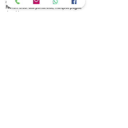
Activité de Perles à Repasser. Vos enfants 
Peuvent créer des portes-clés, marques pages, 
des tableaux... 
Des Perles à Volonté et Matériel seront à leurs 
disposition. 
Les horaires / Dates :
ouvert toutes les vacances scolaires
C'est possible ....
Vous avez la possibilité de déposer vos enfants, 
et de venir les récupérer dans les horaires 
convenu (a partir de 5 ans)
Afficher plus
Partager cet événement